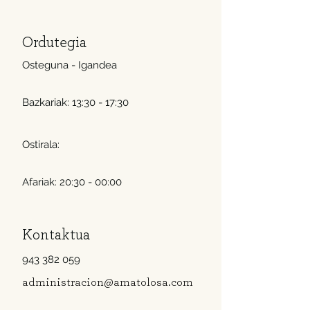
Ordutegia
Osteguna - Igandea
Bazkariak: 13:30 - 17:30
Ostirala:
Afariak: 20:30 - 00:00
Kontaktua
943 382 059
administracion@amatolosa.com