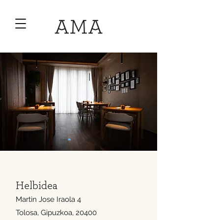
Helbidea
Martin Jose Iraola 4
Tolosa, Gipuzkoa, 20400